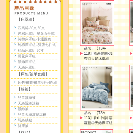
【床罩組】
匹馬棉-80支.60支
純棉床罩組-單版五件式
純棉床罩組-卡通圖案
純棉床罩組--雙版七件式
品名：
【TSA-
精品床罩組-尺寸
118】松果樂園-淺
緹花床罩組
杏◎天絲床罩組
蠶絲床罩組
天絲床罩組
【床包/被單套組】
床包/被套/被單/3件/4件組
【棉被】
兒童蠶絲被
天絲蠶絲涼被
蠶絲被
品名：
【TSA-
兒童天絲蠶絲涼被
113】香山竹韻-霧
羽絲絨被
霾藍◎天絲床罩組
健康被
【枕頭】