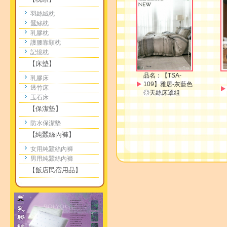
羽絲絨枕
蠶絲枕
乳膠枕
護腰靠頸枕
記憶枕
【床墊】
品名：
【TSA-
乳膠床
109】雅居-灰藍色
透竹床
◎天絲床罩組
玉石床
【保潔墊】
防水保潔墊
【純蠶絲內褲】
女用純蠶絲內褲
男用純蠶絲內褲
【飯店民宿用品】