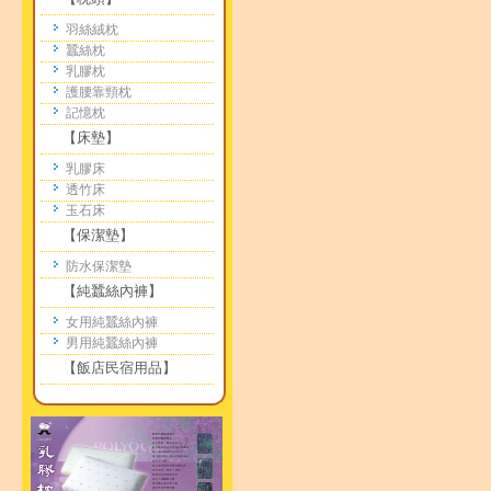
羽絲絨枕
蠶絲枕
乳膠枕
護腰靠頸枕
記憶枕
【床墊】
乳膠床
透竹床
玉石床
【保潔墊】
防水保潔墊
【純蠶絲內褲】
女用純蠶絲內褲
男用純蠶絲內褲
【飯店民宿用品】