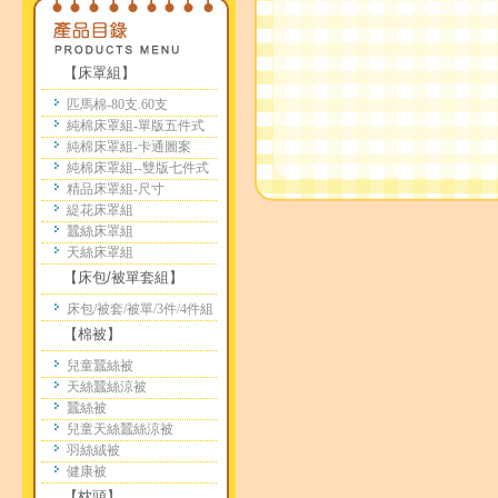
【床罩組】
匹馬棉-80支.60支
純棉床罩組-單版五件式
純棉床罩組-卡通圖案
純棉床罩組--雙版七件式
精品床罩組-尺寸
緹花床罩組
蠶絲床罩組
天絲床罩組
【床包/被單套組】
床包/被套/被單/3件/4件組
【棉被】
兒童蠶絲被
天絲蠶絲涼被
蠶絲被
兒童天絲蠶絲涼被
羽絲絨被
健康被
【枕頭】