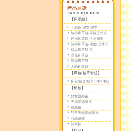
【床罩組】
匹馬棉-80支.60支
純棉床罩組-單版五件式
純棉床罩組-卡通圖案
純棉床罩組--雙版七件式
精品床罩組-尺寸
緹花床罩組
蠶絲床罩組
天絲床罩組
【床包/被單套組】
床包/被套/被單/3件/4件組
【棉被】
兒童蠶絲被
天絲蠶絲涼被
蠶絲被
兒童天絲蠶絲涼被
羽絲絨被
健康被
【枕頭】