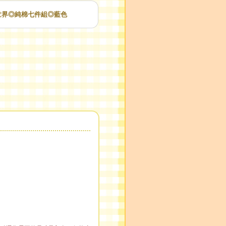
龍世界◎純棉七件組◎藍色