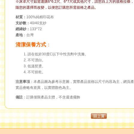
※床罩尺寸如需選購6*6.2尺、6*7尺或其他尺寸，請您自上方的規格拉
隨您的選擇而改變，以便您訂購您所需規格之產品。
材質：
100%純棉印花布
支紗數：
40/40支紗
經緯紗：
133*72
產地
：台灣
清潔保養方式
：
請在低於30度C以下中性洗劑中洗滌。
不可漂白。
低溫熨燙。
不可烘乾。
注意事項
：本產品圖為參考示意圖，實際產品規格以尺寸內容為主，網頁產
實品會略有差異，以實體顏色為主。
備註
：訂購僅限產品主體，不含週邊擺飾