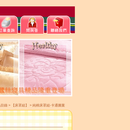
品目錄
>
【床罩組】
>
純棉床罩組-卡通圖案