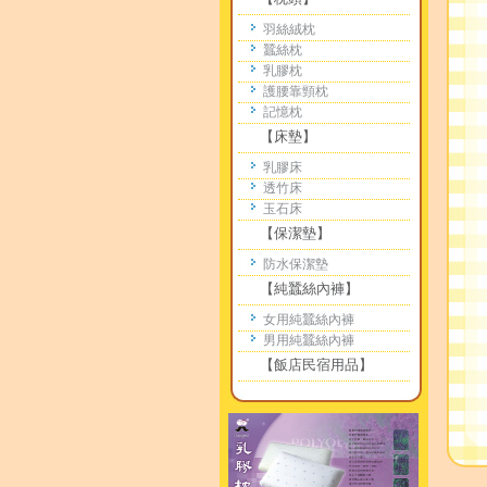
羽絲絨枕
蠶絲枕
乳膠枕
護腰靠頸枕
記憶枕
【床墊】
乳膠床
透竹床
玉石床
【保潔墊】
防水保潔墊
【純蠶絲內褲】
女用純蠶絲內褲
男用純蠶絲內褲
【飯店民宿用品】