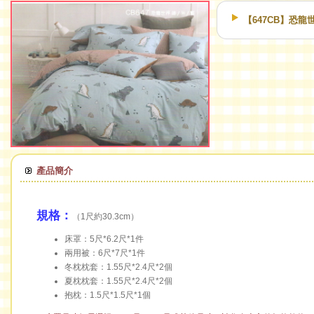
【647CB】恐
產品簡介
規格：
（1尺約30.3cm）
床罩：5尺*6.2尺*1件
兩用被：6尺*7尺*1件
冬枕枕套：1.55尺*2.4尺*2個
夏枕枕套：1.55尺*2.4尺*2個
抱枕：1.5尺*1.5尺*1個